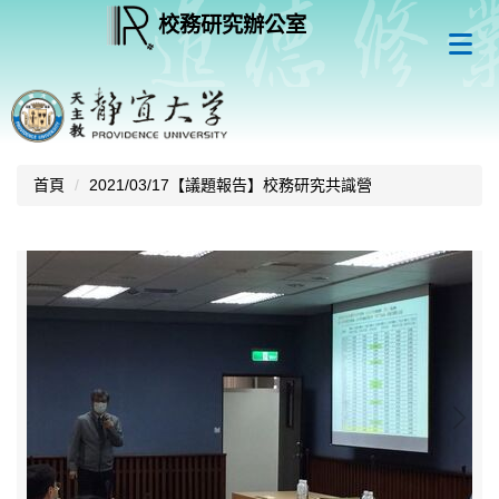
跳
校務研究辦公室
到
主
要
內
容
區
塊
首頁
2021/03/17【議題報告】校務研究共識營